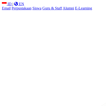
ID
|
EN
Email
Perpustakaan
Siswa
Guru & Staff
Alumni
E-Learning