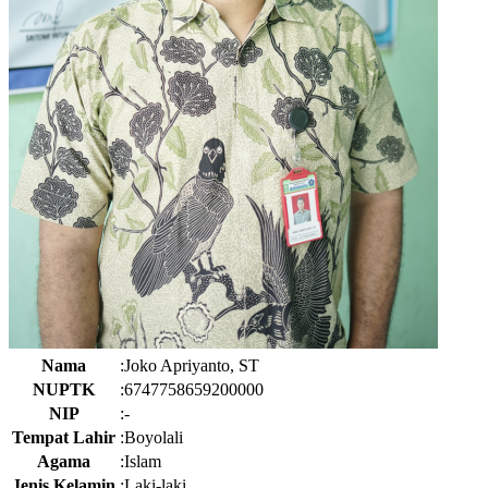
Nama
:
Joko Apriyanto, ST
NUPTK
:
6747758659200000
NIP
:
-
Tempat Lahir
:
Boyolali
Agama
:
Islam
Jenis Kelamin
:
Laki-laki