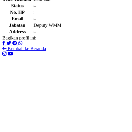
Status
:
–
No. HP
:
–
Email
:
–
Jabatan
:
Deputy WMM
Address
:
–
Bagikan profil ini:
Kembali ke Beranda