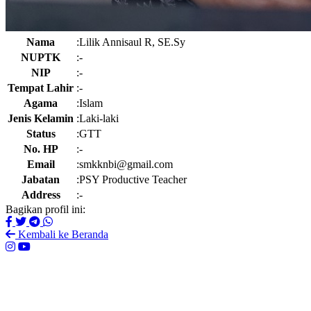
Nama
:
Lilik Annisaul R, SE.Sy
NUPTK
:
-
NIP
:
-
Tempat Lahir
:
-
Agama
:
Islam
Jenis Kelamin
:
Laki-laki
Status
:
GTT
No. HP
:
-
Email
:
smkknbi@gmail.com
Jabatan
:
PSY Productive Teacher
Address
:
-
Bagikan profil ini:
Kembali ke Beranda