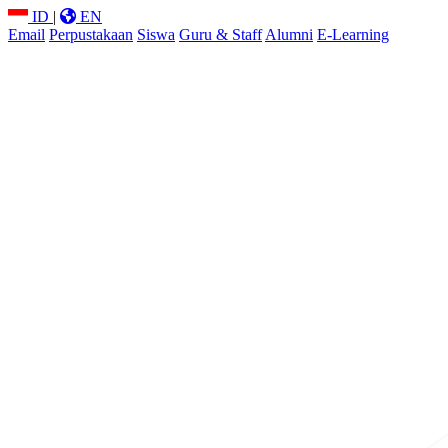
ID
|
EN
Email
Perpustakaan
Siswa
Guru & Staff
Alumni
E-Learning