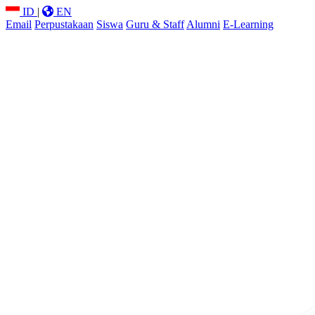
ID
|
EN
Email
Perpustakaan
Siswa
Guru & Staff
Alumni
E-Learning